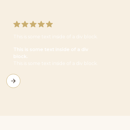
This is some text inside of a div block.
This is some text inside of a div
block.
This is some text inside of a div block.